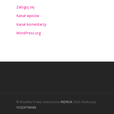
Zaloguj się
Kanał wpisów
Kanał komentarzy
WordPress.org
© Wszelkie Prawa zastrzeżone
REDRUK
2020. Realizacja
YOSOFTWARE